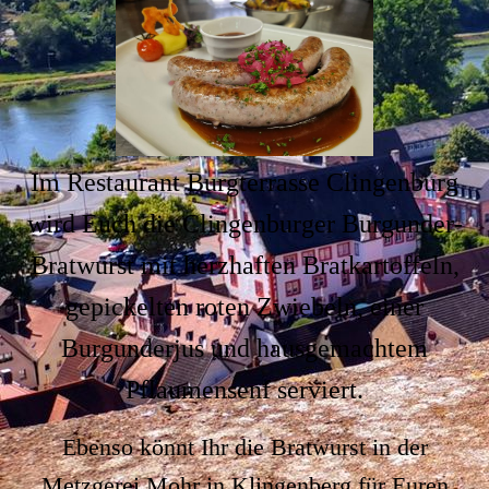
Im Restaurant Burgterrasse Clingenburg
wird Euch die Clingenburger Burgunder-
Bratwurst mit herzhaften Bratkartoffeln,
gepickelten roten Zwiebeln, einer
Burgunderjus und hausgemachtem
Pflaumensenf serviert.
Ebenso könnt Ihr die Bratwurst in der
Metzgerei Mohr in Klingenberg für Euren