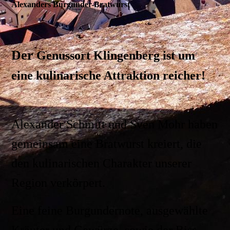
Alexanders Burgunder-Bratwurst
D
er
Genussort Klingenberg ist um
eine kulinarische Attraktion reicher!
Alexander Schmitt und Sven Mohr haben
gemeinsam eine Bratwurst kreiert, die
den kulinarischen Charakter unserer
Region verkörpert.
Eine feine Burgundernote, ausgewählte